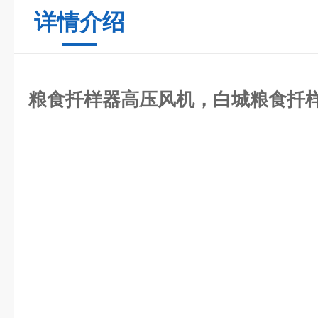
详情介绍
粮食扦样器高压风机
，白城
粮食扦