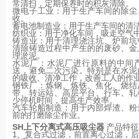
常清扫，定期保养时的积灰清除。
微电子工业：用于生产车间的除尘
收。
蓄电池制造业：用于生产车间的清
纺织业：用于净化车间，吸走空气
铸造业：用于清理浇注坑、炉前坑
清除铸造过程中产生的的废砂、金
理淤泥。
水泥厂：水泥厂进行原料的中间
送，避免二次污染。特别是在水泥
的吸收、清净工作，改善工人的作
钢铁厂：炼钢、炼铁、焦化、烧结
带、转运站、高层平台、行车、轧
少停机时间，提高生产效率。
汽车轮船制造：用于内部焊渣、粉
前的打磨除尘作业。
SH上下分离式高压吸尘器
产品特征
1、复合式过滤，前置离心过滤，