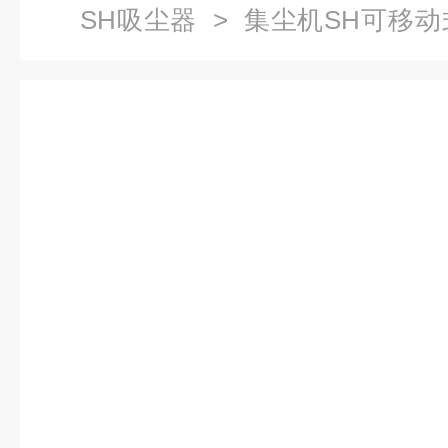
SH吸尘器
> 集尘机SH可移
压集尘器