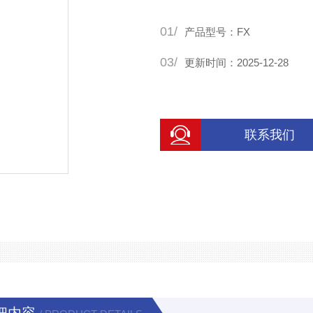
01/
产品型号：FX
03/
更新时间：2025-12-28
联系我们