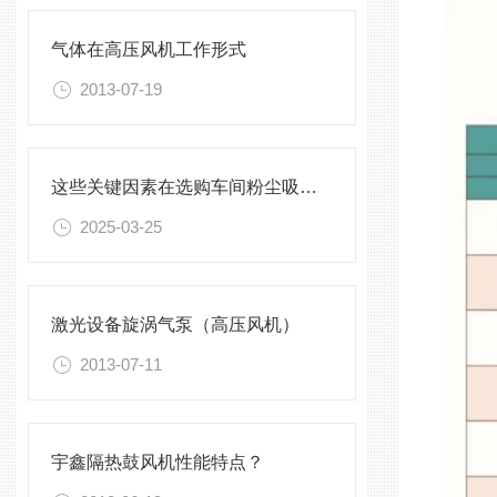
气体在高压风机工作形式
2013-07-19
这些关键因素在选购车间粉尘吸尘器时要多加考虑
2025-03-25
激光设备旋涡气泵（高压风机）
2013-07-11
宇鑫隔热鼓风机性能特点？