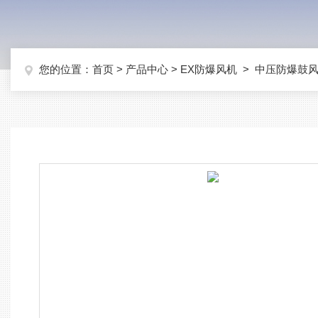
您的位置：
首页
>
产品中心
>
EX防爆风机
>
中压防爆鼓