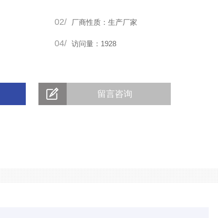
02/
厂商性质：生产厂家
04/
访问量：1928
留言咨询