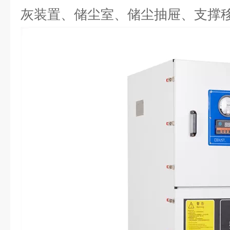
灰装置、储尘室、储尘抽屉、支撑