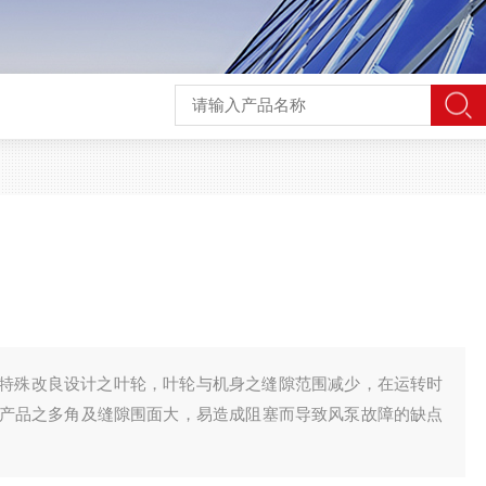
特殊改良设计之叶轮，叶轮与机身之缝隙范围减少，在运转时
产品之多角及缝隙围面大，易造成阻塞而导致风泵故障的缺点