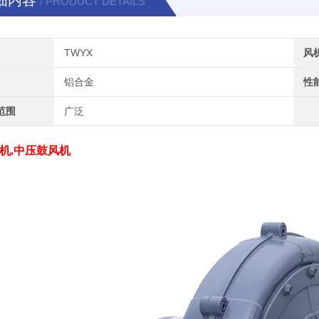
细内容
/ PRODUCT DETAILS
TWYX
风
铝合金
性
范围
广泛
机,中压鼓风机