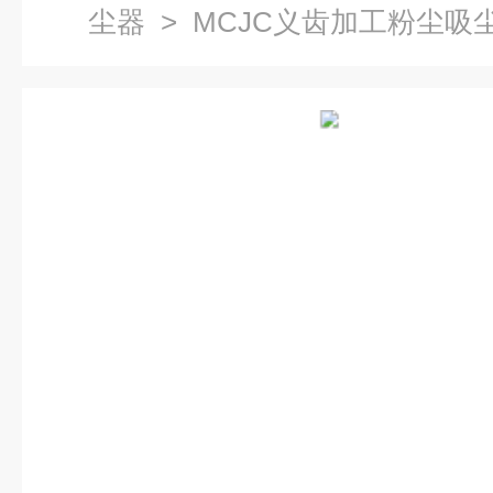
尘器
> MCJC义齿加工粉尘吸