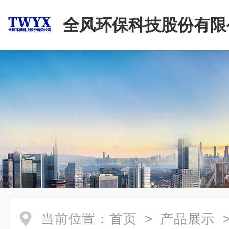
全风环保科技股份有限
当前位置：
首页
>
产品展示