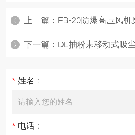
上一篇：
FB-20防爆高压风
下一篇：
DL抽粉末移动式吸
*
姓名：
*
电话：