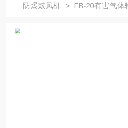
防爆鼓风机
> FB-20有害气
风机