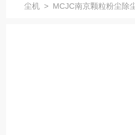
尘机
> MCJC南京颗粒粉尘除