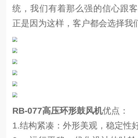
统，我们有着那么强的信心跟客
正是因为这样，客户都会选择我
RB-077高压环形鼓风机
优点：
1.结构紧凑：外形美观，稳定性