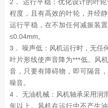
2． 运行平稳：优化设计的叶轮
程度，且有高效的叶轮，并经静
运行平稳，在不加任何减振装置
≤0.04mm。
3． 噪声低：风机运行时，无任
叶片形线使声音降为***低。风
音，只要有障碍物，即可隔音，
噪音。
4． 无油机械：风机轴承采用润
年以上。风机在运行中不产生油