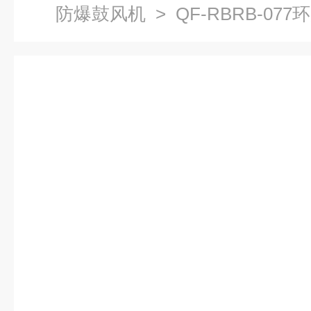
防爆鼓风机
> QF-RBRB-0