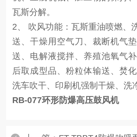
瓦斯分解。
2、 吹风功能：瓦斯重油喷燃、
送、干燥用空气刀、裁断机气垫
送、电解液搅拌、养殖池氧气补
后取成型品、粉粒体输送、焚化
洗车吹干、印刷机强制干燥、洗净
RB-077环形防爆高压鼓风机