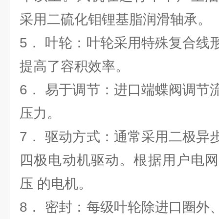
采用二硫化钼锂基脂润滑轴承。
5． 叶轮：叶轮采用特殊复合线
提高了容积效率。
6． 易于调节：进口端蝶阀调节
压力。
7． 驱动方式：通常采用二极异
四极电动机驱动。根据用户电网
压 的电机。
8． 密封：每级叶轮除进口圈外