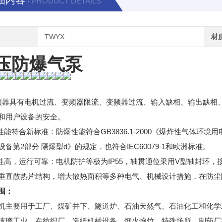
细内容
/ PRODUCT DETAILS
TWYX
材
压防爆气泵
频器具有电机过流、变频器限流、变频器过流、输入缺相、输出缺相
和用户设备的安全。
性能符合新标准：防爆性能符合GB3836.1-2000《爆炸性气体环境用电
设备第2部分 隔爆型d》的规定，也符合IEC60079-1和欧洲标准。
爆性高，运行可靠：电机防护等极为IP55，轴贯通位采用V型轴封环
垂直散热片结构，增大散热面积等多种电气、机械设计措施，在防尘
围：
机主要用于工厂、煤矿井下、隧道炉、石油天然气、石油化工和化学
玻璃工业、在纺织厂、造纸机械设备、烟火炮竹，特殊场所，制药厂