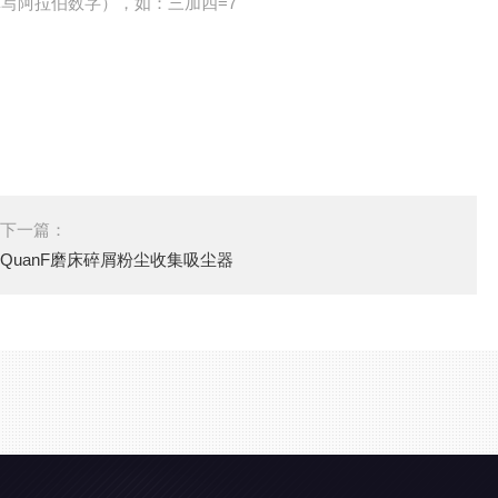
写阿拉伯数字），如：三加四=7
下一篇：
QuanF磨床碎屑粉尘收集吸尘器