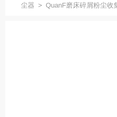
尘器
> QuanF磨床碎屑粉尘