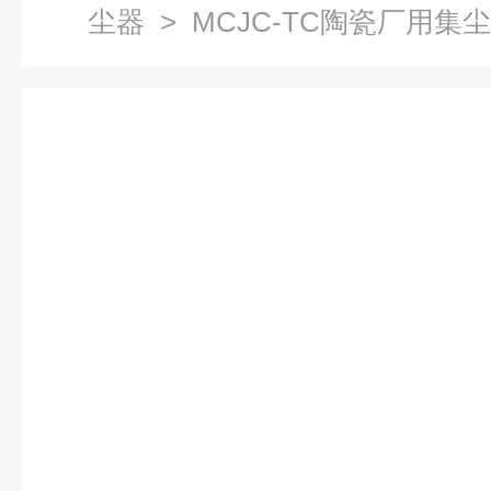
尘器
> MCJC-TC陶瓷厂用集