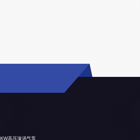
机3KW高压漩涡气泵