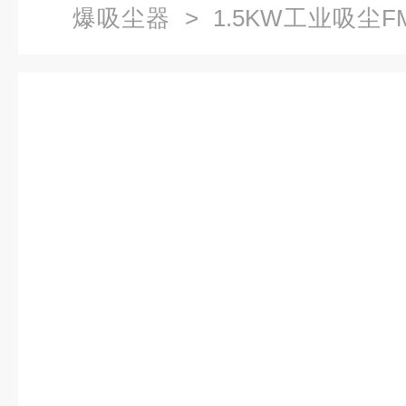
爆吸尘器
> 1.5KW工业吸尘F
能工业防爆集尘机