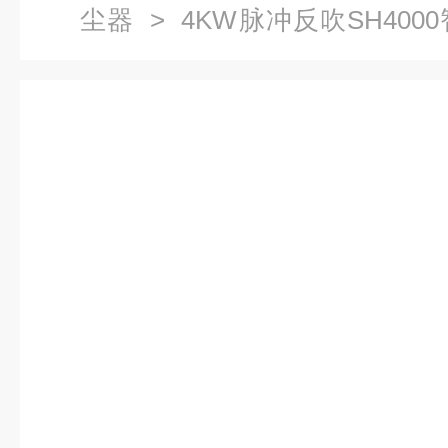
尘器
> 4KW脉冲反吹SH40
功率工业集尘机