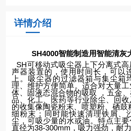
详情介绍
SH4000智能制造用智能清
SH可移动式吸尘器上下分离式高
声器装置的，使用时间长，可以连
上。吸尘器的过滤器箱与集尘箱
理、维护方便简单。适合对大量工
体、固液态混合物的吸取 ，五金
品、化工、医药等行业除尘、回收
的收集像陶瓷粉末、喷塑粉、硒鼓
细粉末；同时能快速清理铁屑、
尘，可吸少量的水或油。
特点主要
直径为38-300mm，吸力强劲，