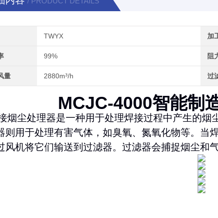
细内容
/ PRODUCT DETAILS
TWYX
加
率
99%
阻
风量
2880m³/h
过
MCJC-4000智能
接烟尘处理器是一种用于处理焊接过程中产生的烟
器则用于处理有害气体，如臭氧、氮氧化物等。当
过风机将它们输送到过滤器。过滤器会捕捉烟尘和