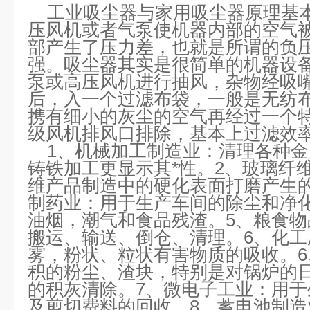
工业吸尘器与家用吸尘器原理基
压风机或者气泵使机器内部的空气
部产生了压力差，也就是所谓的负
强。吸尘器其实是很简单的机器设
泵或高压风机进行抽风，杂物经吸
后，入一个过滤布袋，一般是无纺
携有细小的灰尘的空气再经过一个
级风机排风口排除，基本上过滤效率
1、机械加工制造业：清理各种金
铸铁加工更显示其*性。2、玻璃纤
维产品制造中的硬化表面打磨产生
制药业：用于生产车间的除尘和净
油烟，潮气和食品残渣。5、粮食
搬运、输送、倒仓、清理。6、化
雾，粉状、粒状有害物质的吸收。
积的粉尘、渣块，特别是对锅炉的
的积灰清除。7、微电子工业：用
及剪切费料的回收。8、蓄电池制