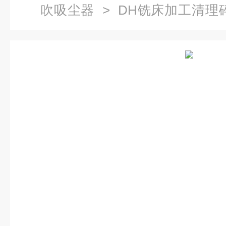
吹吸尘器
> DH铣床加工清理
集尘器