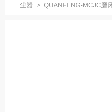
尘器
> QUANFENG-MCJ