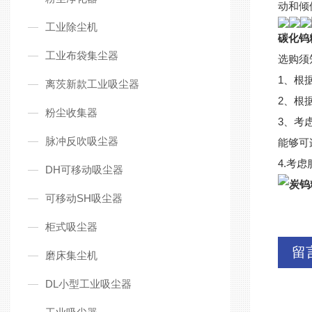
动和倾
工业除尘机
碳化钨
工业布袋集尘器
选购须
1、根
离茨新款工业吸尘器
2、根
粉尘收集器
3、考
脉冲反吹吸尘器
能够可
4.考
DH可移动吸尘器
炭钨
可移动SH吸尘器
柜式吸尘器
留
磨床集尘机
DL小型工业吸尘器