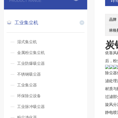
详
PRODUCT RANGE
品牌
工业集尘机
林格
湿式集尘机
炭
金属粉尘集尘机
依靠风
后，粉
工业防爆吸尘器
除尘器
不锈钢吸尘器
滤处理
工业集尘器
材质与
环保除尘设备
过滤部
旋风分
工业脉冲吸尘器
静电喷
粉尘净化器