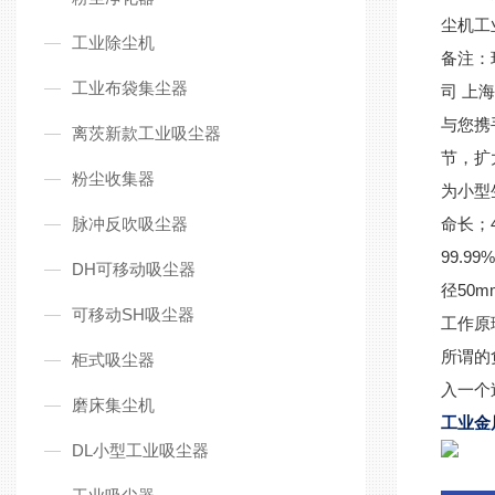
尘机工
工业除尘机
备注：
工业布袋集尘器
司 上海
与您携
离茨新款工业吸尘器
节，扩
粉尘收集器
为小型
脉冲反吹吸尘器
命长；
99.
DH可移动吸尘器
径50m
可移动SH吸尘器
工作原
所谓的
柜式吸尘器
入一个
磨床集尘机
工业金
DL小型工业吸尘器