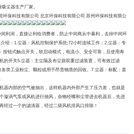
业吸尘器生产厂家。
莞环保科技有限公司 北京环保科技有限公司 苏州环保科技有限公
中间利润，直接让利给消费者，防止中间商从中暴利，去掉中间环
绍：1.尘器：风机控制保护系统;72小时连续工作；2.尘器：专
器：按钮式触点开关，软启动模式，电流小、安全可靠，且使用寿
尘机的开关5.尘器：主尘隔及布尘袋双重过滤装置，可有效过滤
设计,收各类工业粉尘、颗粒或用于昂贵物质的回收。7.尘器：标配：直
置。
机器内部的空气被抽出，这样机器内外部产生了压力差，也就是
个漩涡气泵或风机进行抽风，杂物经嘴和尘管进去机器后，先进
再经过一个的滤清器，经过二级风机排风口排除！