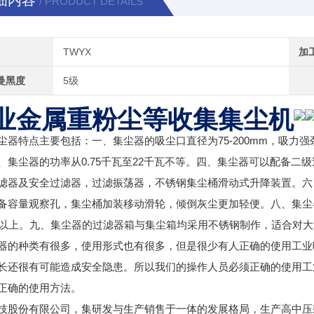
细内容
/ PRODUCT DETAILS
TWYX
加
曼黑度
5级
业金属重粉尘等收集集尘机
尘器特点主要包括：一、集尘器的吸尘口直径为75-200mm，吸
、集尘器的功率从0.75千瓦至22千瓦不等。四、集尘器可以配备
滤器及安全过滤器，过滤振荡器，不锈钢集尘桶滑动式升降装置。六
备容量观察孔，集尘桶加装移动滑轮，倾倒灰尘更加轻便。八、集尘器
时以上。九、集尘器的过滤器箱与集尘箱均采用不锈钢制作，适合对大
器的种类有很多，使用形式也有很多，但是很少有人正确的使用工业
长还很有可能造成安全隐患。所以我们的操作人员必须正确的使用工
正确的使用方法。
技股份有限公司，集研发与生产销售于一体的发展格局，生产高中压鼓风