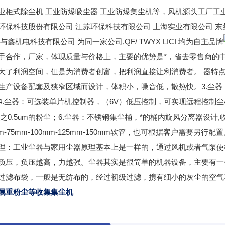
业柜式除尘机 工业防爆吸尘器 工业防爆集尘机等，风机源头工厂工
环保科技股份有限公司 江苏环保科技有限公司 上海实业有限公司 东
与鑫机电科技有限公司 为同一家公司,QF/ TWYX LICI 均为自主品牌
手合作，厂家，体现质量与价格上，主要的优势是*，省去零售商的
大了利润空间，但是为消费者创富，把利润直接让利消费者。 器特点介
生产设备配套及狭窄区域而设计，体积小，噪音低，散热快。3.尘
4.尘器：可选装单片机控制器，（6V）低压控制，可实现远程控制
99%之0.5um的粉尘；6.尘器：不锈钢集尘桶，*的桶内旋风分离器
m-75mm-100mm-125mm-150mm软管，也可根据客户需要另行配
理：工业尘器与家用尘器原理基本上是一样的，通过风机或者气泵使
负压，负压越高，力越强。尘器其实是很简单的机器设备，主要有一
过滤布袋，一般是无纺布的，经过初级过滤，携有细小的灰尘的空气
属重粉尘等收集集尘机