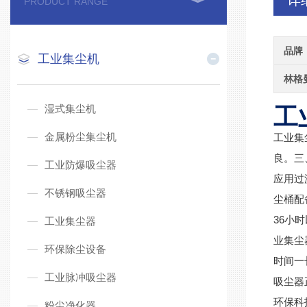
详
PRODUCT RANGE
品牌
工业集尘机
林格
湿式集尘机
工
金属粉尘集尘机
工业集
良。三
工业防爆吸尘器
应用过
不锈钢吸尘器
尘桶配
36小
工业集尘器
业集尘
环保除尘设备
时间一
工业脉冲吸尘器
吸尘器
环保科
粉尘净化器