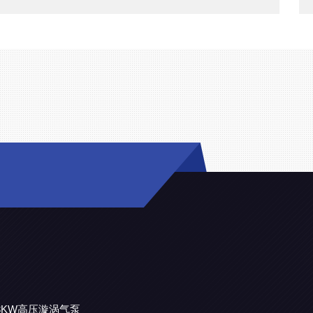
机3KW高压漩涡气泵