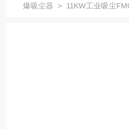
爆吸尘器
> 11KW工业吸尘FMC
工业防爆集尘机