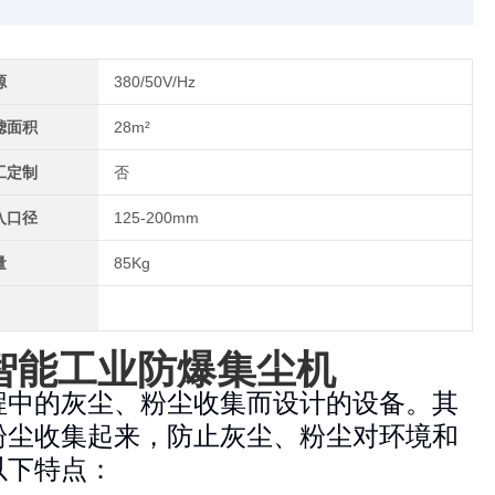
源
380/50V/Hz
滤面积
28m²
工定制
否
入口径
125-200mm
量
85Kg
收集智能工业防爆集尘机
程中的灰尘、粉尘收集而设计的设备。其
粉尘收集起来，防止灰尘、粉尘对环境和
以下特点：