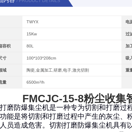
细内容
/ PRODUCT DETAILS
TWYX
电
15Kw
过
箱容积
80L
加
尺寸
100*103*208cm
吸
领域
陶瓷,金属加工,研磨,电子,激光切割
重
流量
6500m³/h
FMCJC-15-8粉尘
打磨防爆集尘机是一种专为切割和打磨过
功能是将切割和打磨过程中产生的灰尘、
人员造成危害。切割打磨防爆集尘机具有