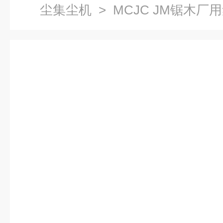
尘集尘机
> MCJC JM锯木厂