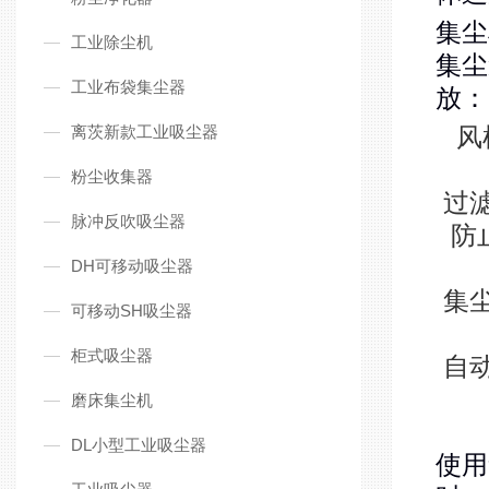
集尘
工业除尘机
集尘
工业布袋集尘器
放：
离茨新款工业吸尘器
风
粉尘收集器
过
脉冲反吹吸尘器
防
DH可移动吸尘器
集
可移动SH吸尘器
柜式吸尘器
自
磨床集尘机
DL小型工业吸尘器
使用