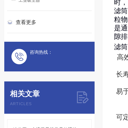
工业吸尘器
时，
滤筒
粒物
查看更多
是通
隙排
滤筒
咨询热线：
高
长
易
相关文章
ARTICLES
可