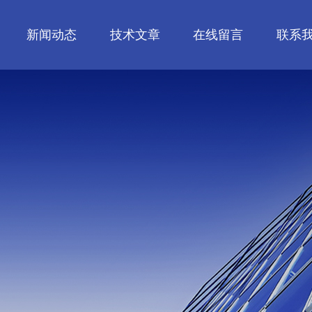
新闻动态
技术文章
在线留言
联系