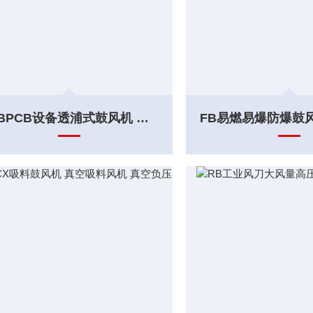
HTBPCB设备透浦式鼓风机 风机