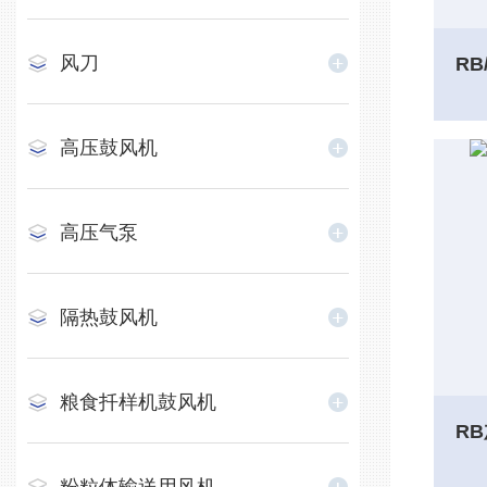
风刀
高压鼓风机
高压气泵
隔热鼓风机
粮食扦样机鼓风机