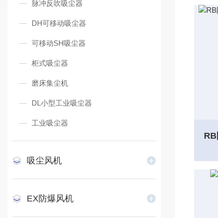
脉冲反吹吸尘器
DH可移动吸尘器
可移动SH吸尘器
柜式吸尘器
磨床集尘机
DL小型工业吸尘器
工业吸尘器
吸尘风机
EX防爆风机