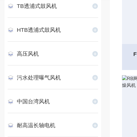
TB透浦式鼓风机
HTB透浦式鼓风机
高压风机
污水处理曝气风机
中国台湾风机
耐高温长轴电机