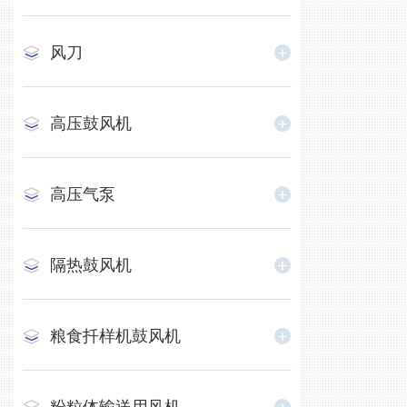
风刀
高压鼓风机
高压气泵
隔热鼓风机
粮食扦样机鼓风机