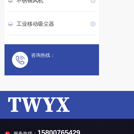
不锈钢风机
工业移动吸尘器
咨询热线：
15800765429
服务热线：