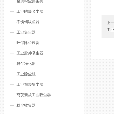
金属粉尘集尘机
工业防爆吸尘器
不锈钢吸尘器
上
工业
工业集尘器
环保除尘设备
工业脉冲吸尘器
粉尘净化器
工业除尘机
工业布袋集尘器
离茨新款工业吸尘器
粉尘收集器