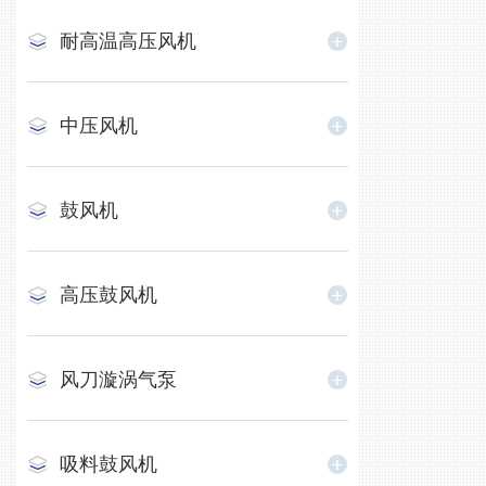
耐高温高压风机
中压风机
鼓风机
高压鼓风机
风刀漩涡气泵
吸料鼓风机