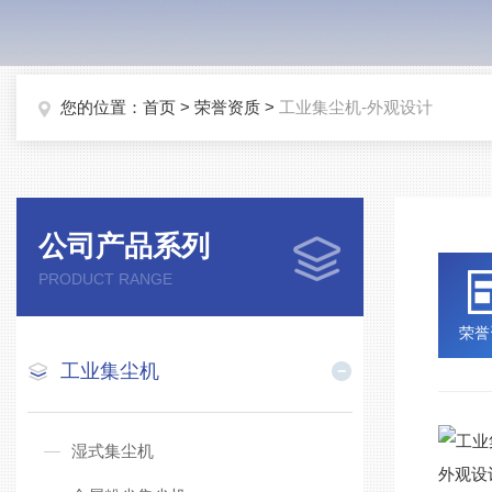
您的位置：
首页
>
荣誉资质
>
工业集尘机-外观设计
公司产品系列
PRODUCT RANGE
荣誉
工业集尘机
湿式集尘机
外观设