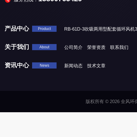
产品中心
RB-61D-3吹吸两用型配套循环风
Product
RB-61D-A2单相电2.2KW吹吸两用型配套循环风机220V高压
RB-61D-2吹吸两用型配套循环风机2.2KW高压漩涡气泵
关于我们
公司简介
荣誉资质
联系我们
About
RB-61D-A1单相电1.6KW吹吸两用型配套循环风机220V高压
资讯中心
新闻动态
技术文章
News
版权所有 © 2026 全