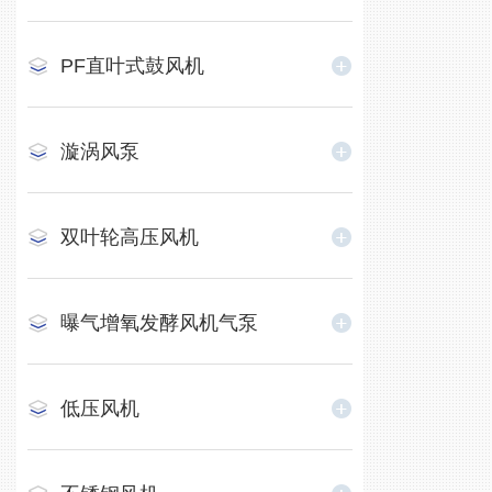
PF直叶式鼓风机
漩涡风泵
双叶轮高压风机
曝气增氧发酵风机气泵
低压风机